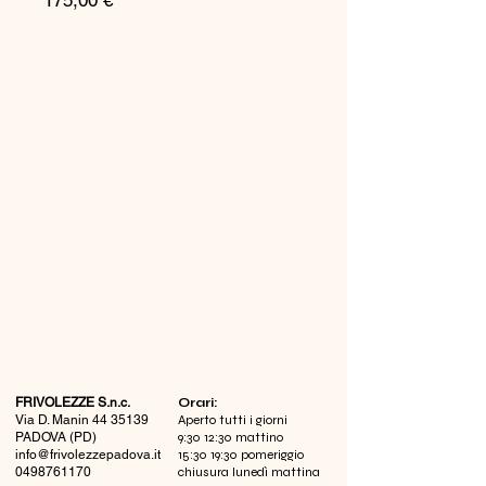
175,00 €
FRIVOLEZZE S.n.c.
​Orari:
Via D. Manin
44 35139
Aperto tutti i giorni
PADOVA (PD)
9:30 12:30 mattino
info@frivolezzepadova.it
15:30 19:30 pomeriggio
0498761170
chiusura lunedì mattina