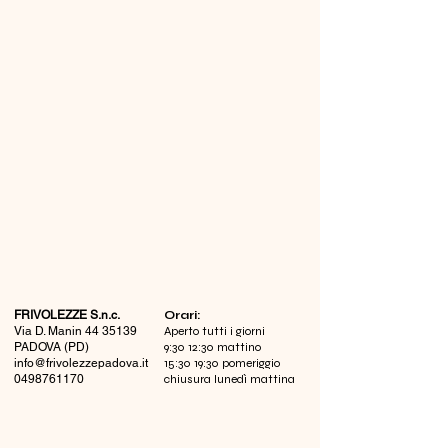
FRIVOLEZZE S.n.c.
​Orari:
Via D. Manin
44 35139
Aperto tutti i giorni
PADOVA (PD)
9:30 12:30 mattino
info@frivolezzepadova.it
15:30 19:30 pomeriggio
0498761170
chiusura lunedì mattina