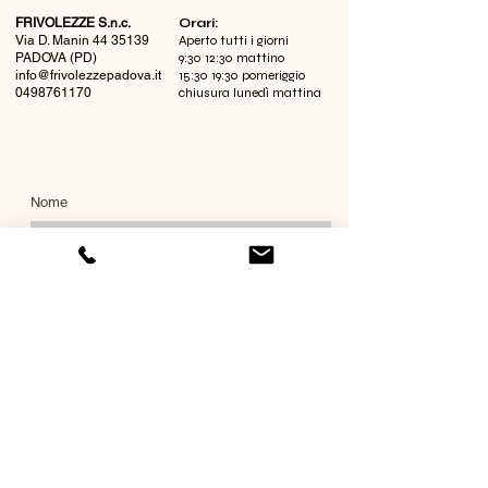
FRIVOLEZZE S.n.c.
​Orari:
Via D. Manin
44 35139
Aperto tutti i giorni
PADOVA (PD)
9:30 12:30 mattino
info@frivolezzepadova.it
15:30 19:30 pomeriggio
0498761170
chiusura lunedì mattina
Nome
Cognome
Email
Richiesta informazioni
Invia