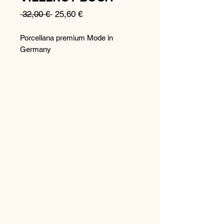
Prezzo
Prezzo
 32,00 € 
25,60 €
regolare
scontato
Porcellana premium Mode in
Germany