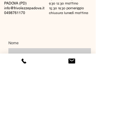
PADOVA (PD)
9:30 12:30 mattino
info@frivolezzepadova.it
15:30 19:30 pomeriggio
0498761170
chiusura lunedì mattina
Nome
Cognome
Email
Richiesta informazioni
Invia