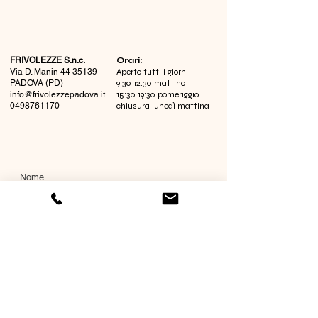
FRIVOLEZZE S.n.c.
​Orari:
Via D. Manin
44 35139
Aperto tutti i giorni
PADOVA (PD)
9:30 12:30 mattino
info@frivolezzepadova.it
15:30 19:30 pomeriggio
0498761170
chiusura lunedì mattina
Nome
Cognome
Email
Richiesta informazioni