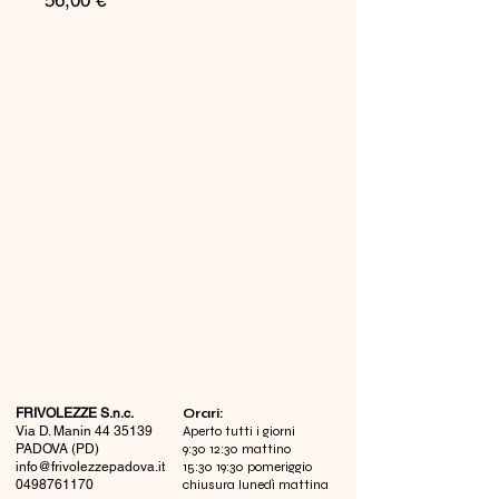
56,00 €
FRIVOLEZZE S.n.c.
​Orari:
Via D. Manin
44 35139
Aperto tutti i giorni
PADOVA (PD)
9:30 12:30 mattino
info@frivolezzepadova.it
15:30 19:30 pomeriggio
0498761170
chiusura lunedì mattina