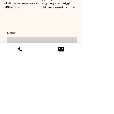
info@frivolezzepadova.it
15:30 19:30 pomeriggio
0498761170
chiusura lunedì mattina
Nome
Cognome
Email
Richiesta informazioni
Invia