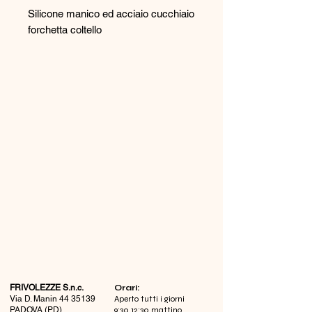
Silicone manico ed acciaio cucchiaio
forchetta coltello
FRIVOLEZZE S.n.c.
​Orari:
Via D. Manin
44 35139
Aperto tutti i giorni
PADOVA (PD)
9:30 12:30 mattino