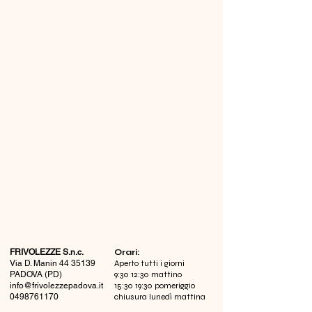
FRIVOLEZZE S.n.c.
​Orari:
Via D. Manin
44 35139
Aperto tutti i giorni
PADOVA (PD)
9:30 12:30 mattino
info@frivolezzepadova.it
15:30 19:30 pomeriggio
0498761170
chiusura lunedì mattina