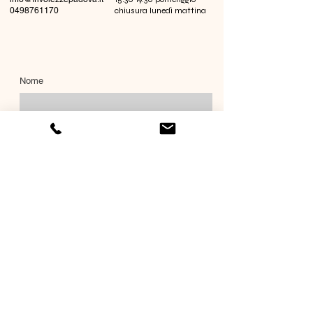
0498761170
chiusura lunedì mattina
Nome
Cognome
Email
Richiesta informazioni
Invia