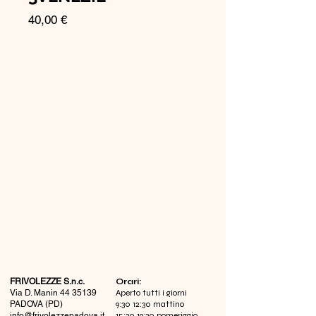
Prezzo
40,00 €
FRIVOLEZZE S.n.c.
​Orari:
Via D. Manin
44 35139
Aperto tutti i giorni
PADOVA (PD)
9:30 12:30 mattino
info@frivolezzepadova.it
15:30 19:30 pomeriggio