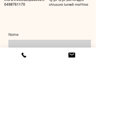
0498761170
chiusura lunedì mattina
Nome
Cognome
Email
Richiesta informazioni
Invia