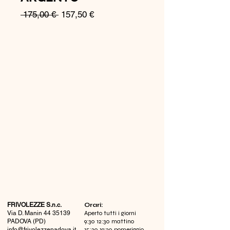
Prezzo
Prezzo
 175,00 € 
157,50 €
regolare
scontato
FRIVOLEZZE S.n.c.
​Orari:
Via D. Manin
44 35139
Aperto tutti i giorni
PADOVA (PD)
9:30 12:30 mattino
info@frivolezzepadova.it
15:30 19:30 pomeriggio