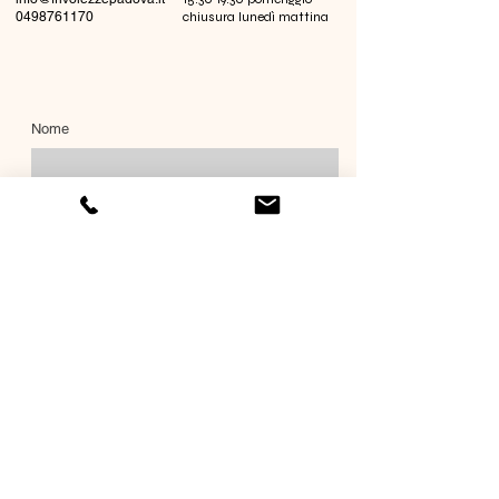
0498761170
chiusura lunedì mattina
Nome
Cognome
Email
Richiesta informazioni
Invia