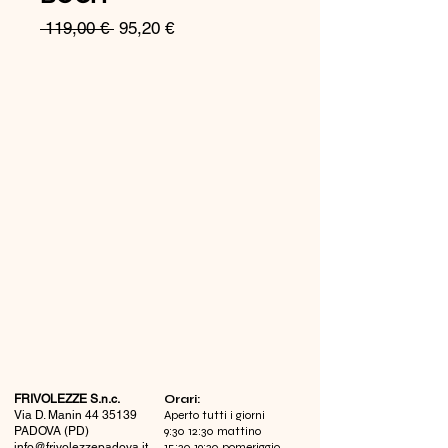
Prezzo
Prezzo
 119,00 € 
95,20 €
regolare
scontato
FRIVOLEZZE S.n.c.
​Orari:
Via D. Manin
44 35139
Aperto tutti i giorni
PADOVA (PD)
9:30 12:30 mattino
info@frivolezzepadova.it
15:30 19:30 pomeriggio