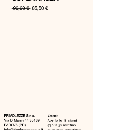
Prezzo
Prezzo
 90,00 € 
85,50 €
regolare
scontato
FRIVOLEZZE S.n.c.
​Orari:
Via D. Manin
44 35139
Aperto tutti i giorni
PADOVA (PD)
9:30 12:30 mattino
info@frivolezzepadova.it
15:30 19:30 pomeriggio