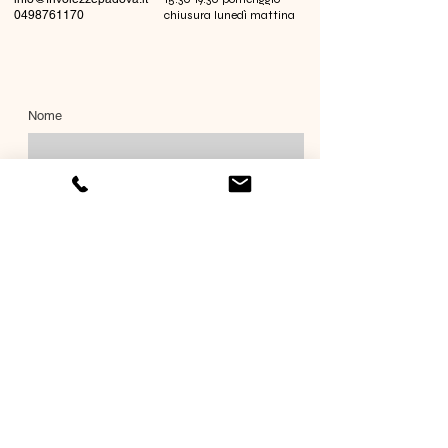
0498761170
chiusura lunedì mattina
Nome
Cognome
Email
Richiesta informazioni
Invia