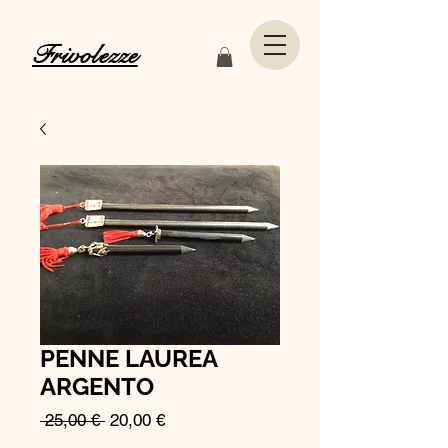
Frivolezze
PENNE LAUREA
ARGENTO
Prezzo
Prezzo
 25,00 € 
20,00 €
regolare
scontato