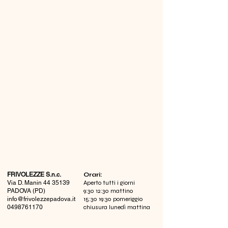
FRIVOLEZZE S.n.c.
​Orari:
Via D. Manin
44 35139
Aperto tutti i giorni
PADOVA (PD)
9:30 12:30 mattino
info@frivolezzepadova.it
15:30 19:30 pomeriggio
0498761170
chiusura lunedì mattina