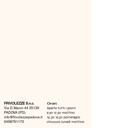
FRIVOLEZZE S.n.c.
​Orari:
Via D. Manin
44 35139
Aperto tutti i giorni
PADOVA (PD)
9:30 12:30 mattino
info@frivolezzepadova.it
15:30 19:30 pomeriggio
0498761170
chiusura lunedì mattina