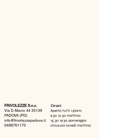
FRIVOLEZZE S.n.c.
​Orari:
Via D. Manin
44 35139
Aperto tutti i giorni
PADOVA (PD)
9:30 12:30 mattino
info@frivolezzepadova.it
15:30 19:30 pomeriggio
0498761170
chiusura lunedì mattina