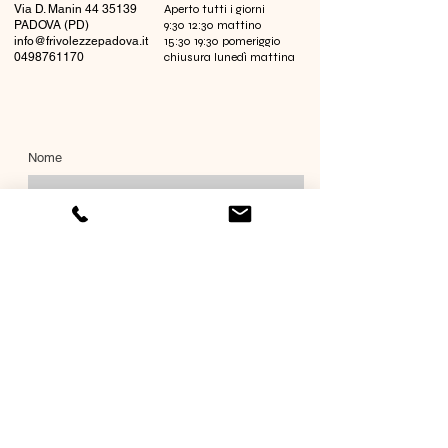
Via D. Manin
44 35139
Aperto tutti i giorni
PADOVA (PD)
9:30 12:30 mattino
info@frivolezzepadova.it
15:30 19:30 pomeriggio
0498761170
chiusura lunedì mattina
Nome
Cognome
Email
Richiesta informazioni
Invia