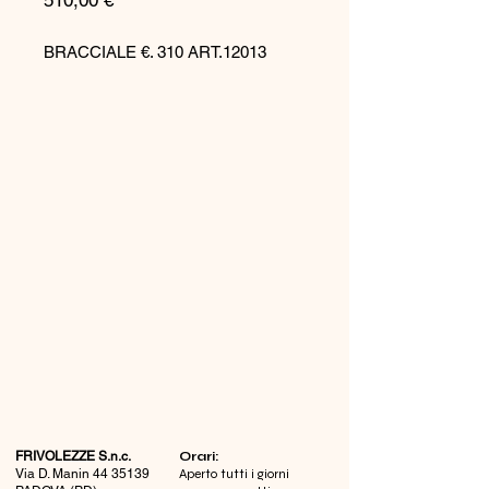
510,00 €
BRACCIALE €. 310 ART.12013
FRIVOLEZZE S.n.c.
​Orari:
Via D. Manin
44 35139
Aperto tutti i giorni