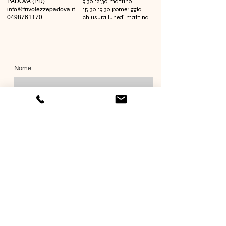
PADOVA (PD)
9:30 12:30 mattino
info@frivolezzepadova.it
15:30 19:30 pomeriggio
0498761170
chiusura lunedì mattina
Nome
Cognome
Email
Richiesta informazioni
Invia