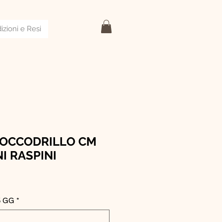
izioni e Resi
COCCODRILLO CM
I RASPINI
5 GG
*