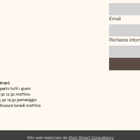
Email
Richiesta infor
Orari:
perto tutti i giorni
:30 12:30 mattino
5:30 19:30 pomeriggio
hiusura lunedì mattina
Sito web realizzato da
Start Smart Consultancy