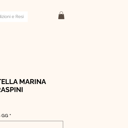
izioni e Resi
ELLA MARINA
RASPINI
5 GG
*