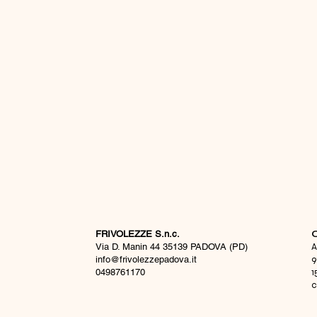
FRIVOLEZZE S.n.c.
​
Via D. Manin 44 35139 PADOVA (PD)
A
info@frivolezzepadova.it
9
0498761170
1
c