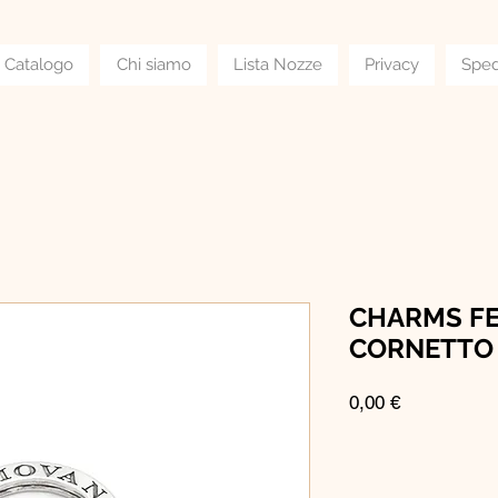
Catalogo
Chi siamo
Lista Nozze
Privacy
Sped
CHARMS F
CORNETTO 
Prezzo
0,00 €