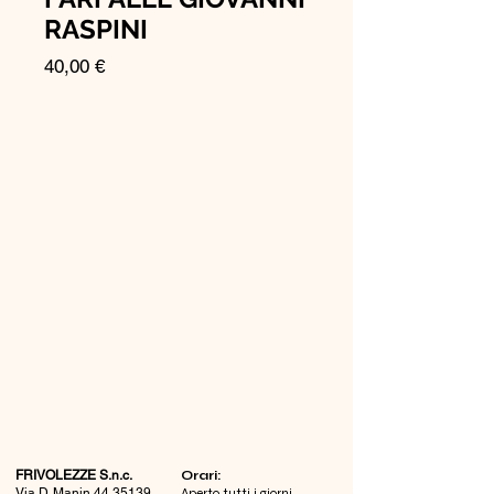
RASPINI
Prezzo
40,00 €
FRIVOLEZZE S.n.c.
​Orari:
Via D. Manin
44 35139
Aperto tutti i giorni