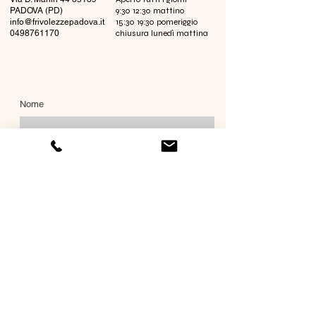
PADOVA (PD)
9:30 12:30 mattino
info@frivolezzepadova.it
15:30 19:30 pomeriggio
0498761170
chiusura lunedì mattina
Nome
Cognome
Email
Richiesta informazioni
Invia