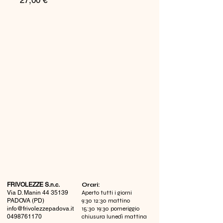
27,00 €
FRIVOLEZZE S.n.c.
​Orari:
Via D. Manin
44 35139
Aperto tutti i giorni
PADOVA (PD)
9:30 12:30 mattino
info@frivolezzepadova.it
15:30 19:30 pomeriggio
0498761170
chiusura lunedì mattina