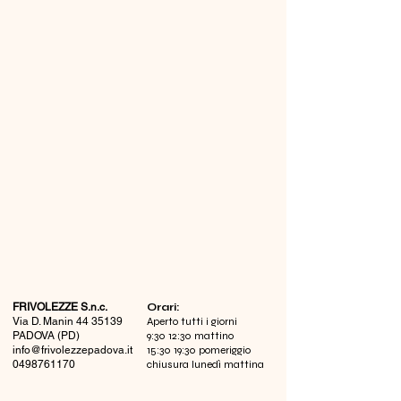
FRIVOLEZZE S.n.c.
​Orari:
Via D. Manin
44 35139
Aperto tutti i giorni
PADOVA (PD)
9:30 12:30 mattino
info@frivolezzepadova.it
15:30 19:30 pomeriggio
0498761170
chiusura lunedì mattina