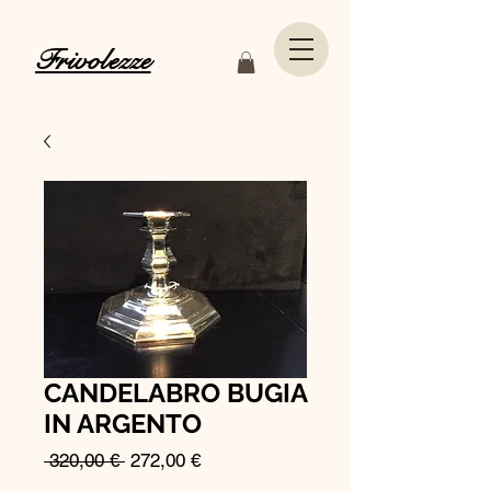
Frivolezze
CANDELABRO BUGIA
IN ARGENTO
Prezzo
Prezzo
 320,00 € 
272,00 €
regolare
scontato