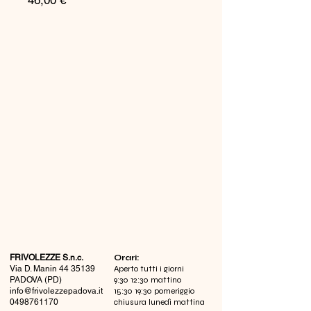
46,00 €
FRIVOLEZZE S.n.c.
​Orari:
Via D. Manin
44 35139
Aperto tutti i giorni
PADOVA (PD)
9:30 12:30 mattino
info@frivolezzepadova.it
15:30 19:30 pomeriggio
0498761170
chiusura lunedì mattina