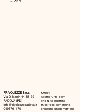
5,50 €
FRIVOLEZZE S.n.c.
​Orari:
Via D. Manin
44 35139
Aperto tutti i giorni
PADOVA (PD)
9:30 12:30 mattino
info@frivolezzepadova.it
15:30 19:30 pomeriggio
0498761170
chiusura lunedì mattina