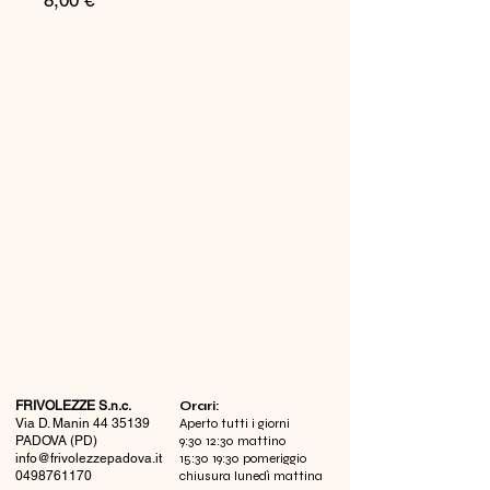
8,00 €
FRIVOLEZZE S.n.c.
​Orari:
Via D. Manin
44 35139
Aperto tutti i giorni
PADOVA (PD)
9:30 12:30 mattino
info@frivolezzepadova.it
15:30 19:30 pomeriggio
0498761170
chiusura lunedì mattina