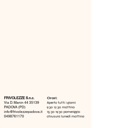
FRIVOLEZZE S.n.c.
​Orari:
Via D. Manin
44 35139
Aperto tutti i giorni
PADOVA (PD)
9:30 12:30 mattino
info@frivolezzepadova.it
15:30 19:30 pomeriggio
0498761170
chiusura lunedì mattina